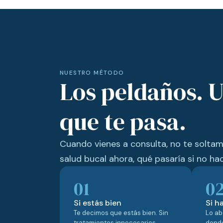
NUESTRO MÉTODO
Los peldaños. U
que te pasa.
Cuando vienes a consulta, no te soltam
salud bucal ahora, qué pasaría si no ha
01
0
Si estás bien
Si h
Te decimos que estás bien. Sin
Lo ab
tratamientos innecesarios.
donde