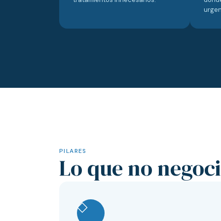
urgen
PILARES
Lo que no negoc
◇