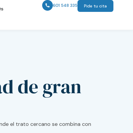
601 548 335
Pide tu cita
Qs
ad de gran
donde el trato cercano se combina con