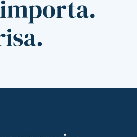
 importa.
risa.