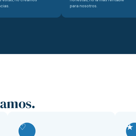
cias.
para nosotros.
iamos.
♡
★