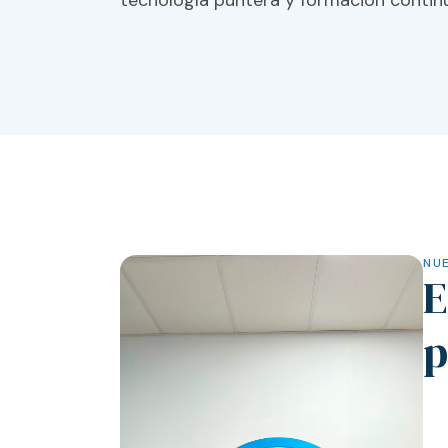
tecnología puntera y formación contin
NUE
p